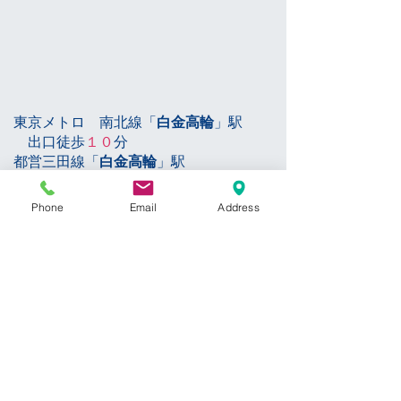
東京メトロ 南北線「
白金高輪
」駅
出口徒歩
１０
分
都営三田線「
白金高輪
」駅
面出口より徒歩
１０
分
Phone
Email
Address