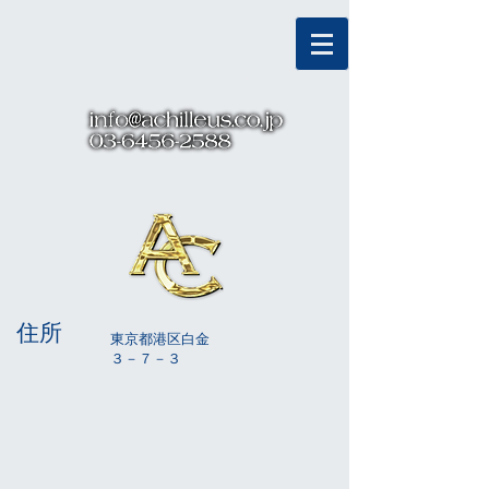
Α
χ
ιλλεν
s
アキレウス株式会社
住所
東京都港区白金
３－７－３